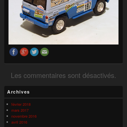
Les commentaires sont désactivés.
Zone
Archives
principale
de
widget
février 2018
pour
mars 2017
la
novembre 2016
barre
avril 2016
latérale