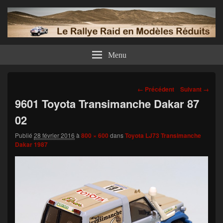
Menu
Navigation
← Précédent
Suivant →
dans
9601 Toyota Transimanche Dakar 87
les
02
images
Publié
28 février 2016
à
800 × 600
dans
Toyota LJ73 Transimanche
Dakar 1987