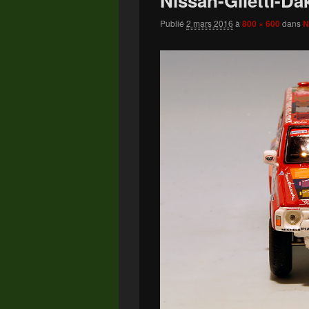
Nissan-Giletti-Da
Publié
2 mars 2016
à
800 × 600
dans
N