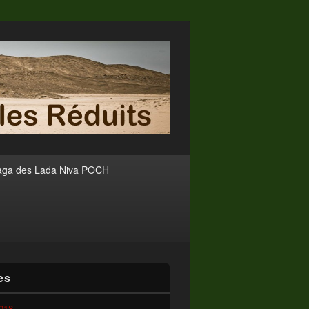
aga des Lada Niva POCH
es
2018