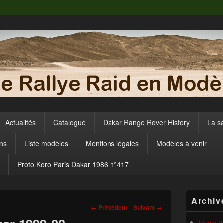
Actualités
Catalogue
Dakar Range Rover History
La s
ens
Liste modèles
Mentions légales
Modèles à venir
Proto Koro Paris Dakar 1986 n°417
Zone
Archiv
principale
Navigation
← Précédent
Suivant →
de
dans
widget
février 