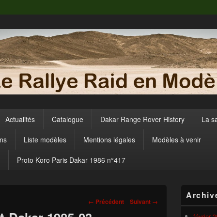
Actualités
Catalogue
Dakar Range Rover History
La s
ens
Liste modèles
Mentions légales
Modèles à venir
Proto Koro Paris Dakar 1986 n°417
Zone
Archiv
principale
Navigation
← Précédent
Suivant →
de
dans
widget
février 