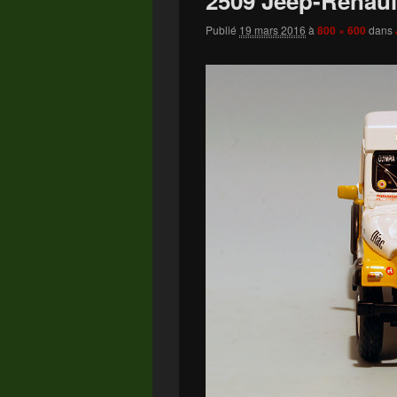
2509 Jeep-Renaul
Publié
19 mars 2016
à
800 × 600
dans