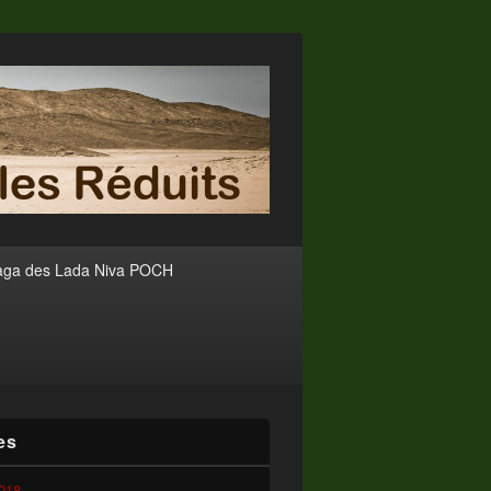
aga des Lada Niva POCH
es
2018