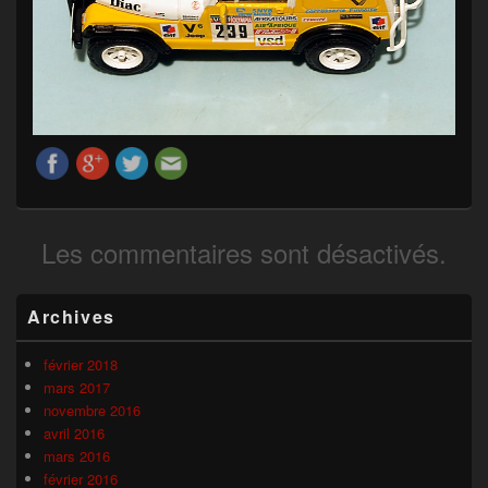
Les commentaires sont désactivés.
Zone
Archives
principale
de
widget
février 2018
pour
mars 2017
la
novembre 2016
barre
avril 2016
latérale
mars 2016
février 2016