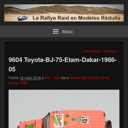
Menu
Navigation
← Précédent
Suivant →
dans
9604 Toyota-BJ-75-Etam-Dakar-1986-
les
05
images
Publié
19 mars 2016
à
800 × 600
dans
Toyota BJ75 Etam Paris
Dakar 1986