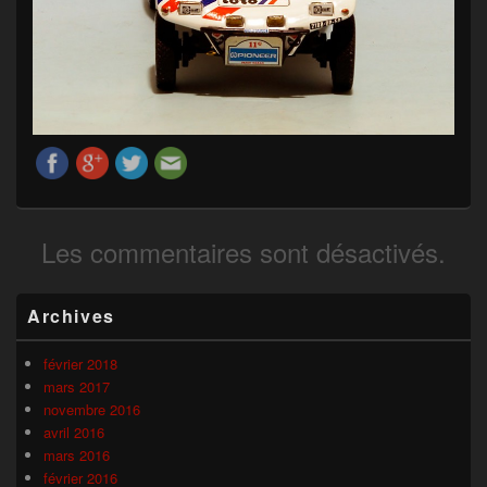
Les commentaires sont désactivés.
Zone
Archives
principale
de
widget
février 2018
pour
mars 2017
la
novembre 2016
barre
avril 2016
latérale
mars 2016
février 2016