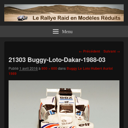
Menu
Navigation
← Précédent
Suivant →
dans
21303 Buggy-Loto-Dakar-1988-03
les
images
Publié
1 avril 2016
à
800 × 600
dans
Buggy Le Loto Hubert Auriol
1989