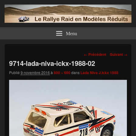
Menu
Navigation
← Précédent
Suivant →
dans
9714-lada-niva-ickx-1988-02
les
images
Publié
9 novembre 2016
à
800 × 600
dans
Lada Niva J.Ickx 1988