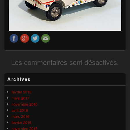
Les commentaires sont désactivés.
Zone
Archives
principale
de
widget
février 2018
pour
mars 2017
la
novembre 2016
barre
avril 2016
latérale
mars 2016
février 2016
novembre 2015