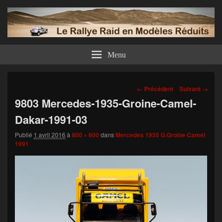
Menu
Navigation
← Précédent
Suivant →
dans
9803 Mercedes-1935-Groine-Camel-
les
Dakar-1991-03
images
Publié
1 avril 2016
à
800 × 600
dans
Mercedes 1935 G.Groine Camel
1991