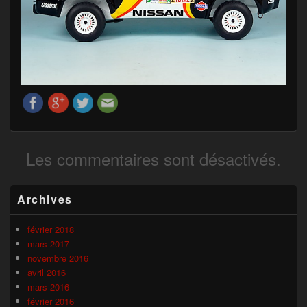
Les commentaires sont désactivés.
Zone
Archives
principale
de
widget
février 2018
pour
mars 2017
la
novembre 2016
barre
avril 2016
latérale
mars 2016
février 2016