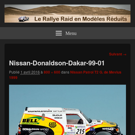
Menu
Navigation
Suivant →
dans
Nissan-Donaldson-Dakar-99-01
les
images
Publié
1 avril 2016
à
800 × 600
dans
Nissan Patrol T2 G. de Mevius
1999