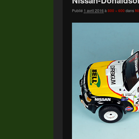
Nissan-Donaldso
Publié
1 avril 2016
à
800 × 600
dans
Ni