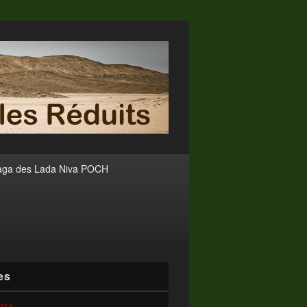
aga des Lada Niva POCH
es
2018