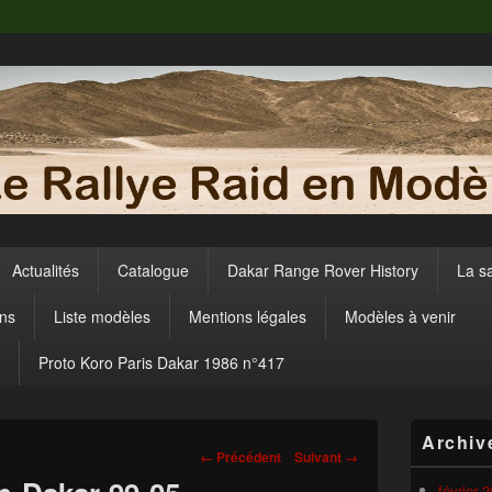
Actualités
Catalogue
Dakar Range Rover History
La s
ens
Liste modèles
Mentions légales
Modèles à venir
Proto Koro Paris Dakar 1986 n°417
Zone
Archiv
principale
Navigation
← Précédent
Suivant →
de
dans
widget
février 