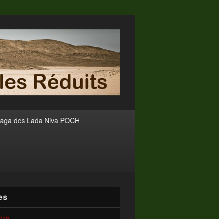
saga des Lada Niva POCH
es
2018