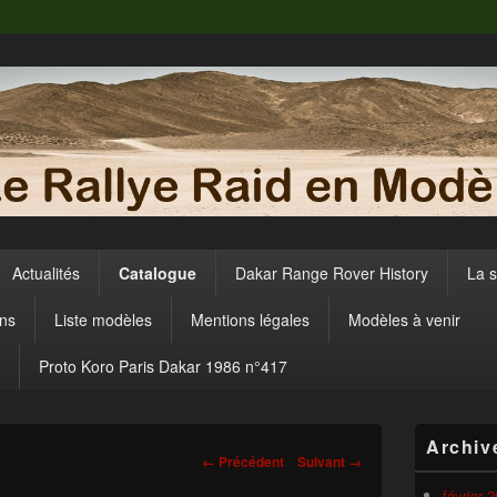
Actualités
Catalogue
Dakar Range Rover History
La 
ens
Liste modèles
Mentions légales
Modèles à venir
Proto Koro Paris Dakar 1986 n°417
Zone
Archiv
principale
Navigation
← Précédent
Suivant →
de
dans
widget
février 