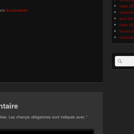
les
pour
mars 20
images
la
ans
Accessoires
novembr
barre
avril 20
latérale
mars 20
février 
novembr
Recherche 
Rech
taire
liée.
Les champs obligatoires sont indiqués avec
*