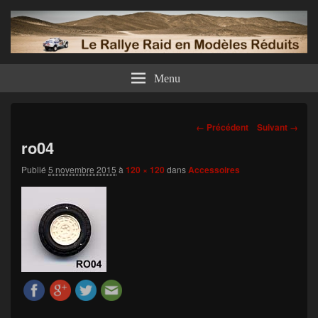
Menu
Navigation
← Précédent
Suivant →
dans
ro04
les
images
Publié
5 novembre 2015
à
120 × 120
dans
Accessoires