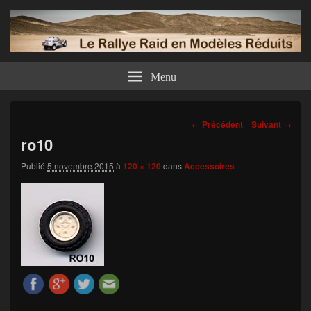
Menu
Navigation
← Précédent
Suivant →
dans
ro10
les
images
Publié
5 novembre 2015
à
120 × 120
dans
Accessoires