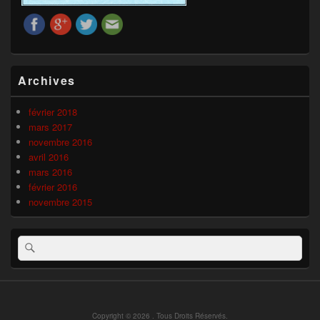
Zone
Archives
principale
de
widget
février 2018
pour
mars 2017
la
novembre 2016
barre
avril 2016
latérale
mars 2016
février 2016
novembre 2015
Recherche :
Rechercher
Copyright © 2026
. Tous Droits Réservés.