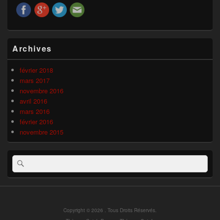
Zone
Archives
principale
de
widget
février 2018
pour
mars 2017
la
novembre 2016
barre
avril 2016
latérale
mars 2016
février 2016
novembre 2015
Recherche :
Rechercher
Copyright © 2026
. Tous Droits Réservés.