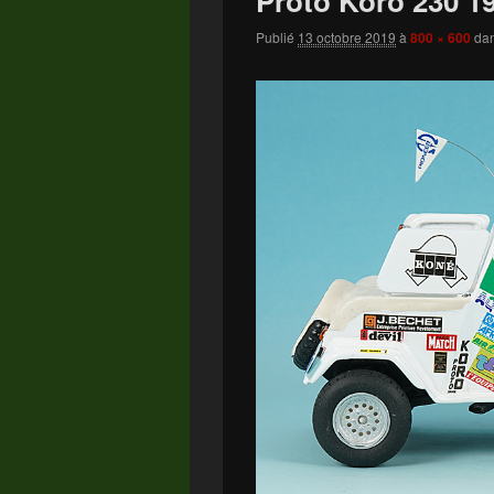
Proto Koro 230 198
Publié
13 octobre 2019
à
800 × 600
da