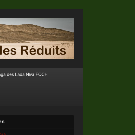
aga des Lada Niva POCH
es
2018