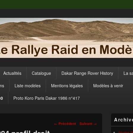
Actualités
Catalogue
Dakar Range Rover History
La s
ens
Liste modèles
Mentions légales
Modèles à venir
30
Proto Koro Paris Dakar 1986 n°417
Zone
Archiv
principale
Navigation
← Précédent
Suivant →
de
dans
widget
février 