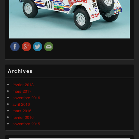
Zone
Archives
principale
de
widget
février 2018
pour
mars 2017
la
novembre 2016
barre
avril 2016
latérale
mars 2016
février 2016
novembre 2015