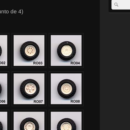
Search
Sear
for:
nto de 4)