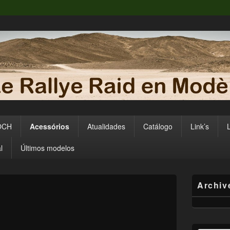
POCH
Acessórios
Atualidades
Catálogo
Link’s
l
Últimos modelos
Primary
Archiv
Sidebar
Widget
Area