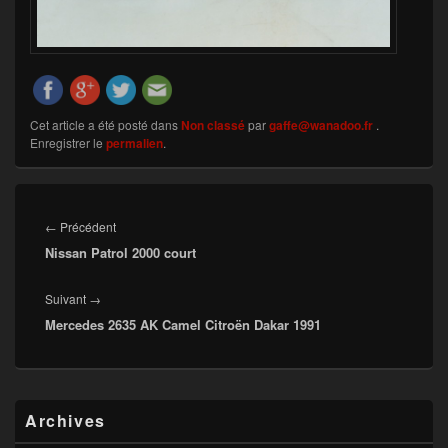
Cet article a été posté dans
Non classé
par
gaffe@wanadoo.fr
.
Enregistrer le
permalien
.
Navigation
de
Article
←
Précédent
l’article
Nissan Patrol 2000 court
précédent :
Article
Suivant
→
Mercedes 2635 AK Camel Citroën Dakar 1991
suivant :
Zone
Archives
principale
de