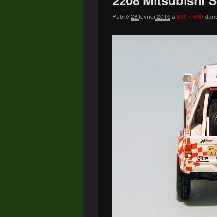
2208 Mitsubishi S
Publié
28 février 2016
à
800 × 600
dan