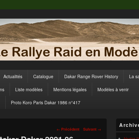
Actualités
Catalogue
Dakar Range Rover History
La s
ens
Liste modèles
Mentions légales
Modèles à venir
Proto Koro Paris Dakar 1986 n°417
Zone
Archiv
principale
Navigation
← Précédent
Suivant →
de
dans
widget
février 