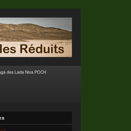
aga des Lada Niva POCH
es
2018