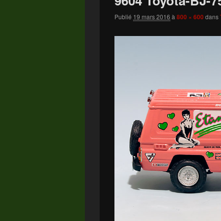
9604 Toyota-BJ-7
Publié
19 mars 2016
à
800 × 600
dans