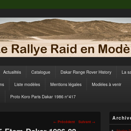
Actualités
Catalogue
Dakar Range Rover History
La s
ens
Liste modèles
Mentions légales
Modèles à venir
Proto Koro Paris Dakar 1986 n°417
Zone
Archiv
principale
Navigation
← Précédent
Suivant →
de
dans
widget
février 