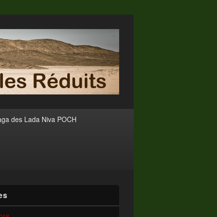
aga des Lada Niva POCH
es
2018