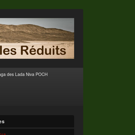
aga des Lada Niva POCH
es
2018