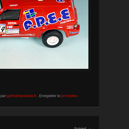
par
gaffe@wanadoo.fr
. Enregistrer le
permalien
.
Article
Suivant
→