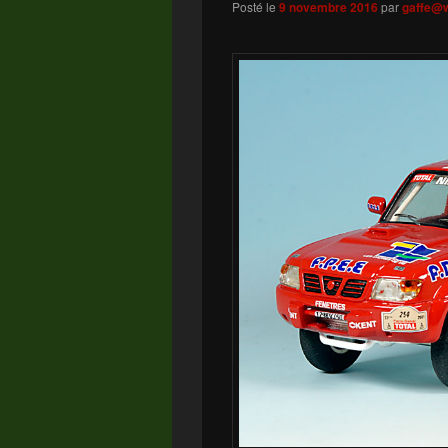
Posté le
9 novembre 2016
par
gaffe@w