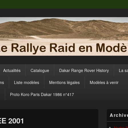
Actualités
Catalogue
Dakar Range Rover History
La s
ens
Liste modèles
Mentions légales
Modèles à venir
Proto Koro Paris Dakar 1986 n°417
Zone
Archiv
principale
EE 2001
de
widget
février 