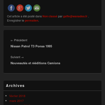
Cet article a été posté dans
Non classé
par
gaffe@wanadoo.fr
.
Enregistrer le
permalien
.
Navigation
de
Article
←
Précédent
l’article
Nissan Patrol T3 Ponsa 1995
précédent :
Article
Suivant
→
Nouveautés et rééditions Camions
suivant :
Zone
Archives
principale
de
widget
février 2018
pour
mars 2017
la